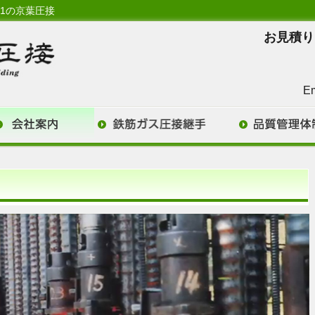
1の京葉圧接
お見積り
E